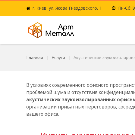
г. Киев, ул. Якова Гнездовского, 1
Пн-Сб: 9
Главная
Услуги
Акустические звукоизолиров
В условиях современного офисного пространст
проблемой шума и отсутствия конфиденциал
акустических звукоизолированных офисн
организации приватных переговоров, сосред
вашего офиса.