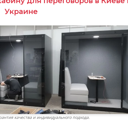
абину для переговоров в Киеве 
Украине
рантия качества и индивидуального подхода.