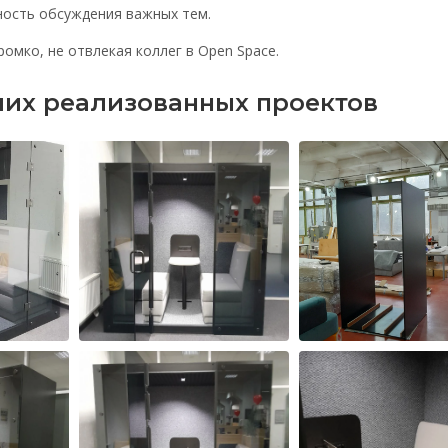
ость обсуждения важных тем.
омко, не отвлекая коллег в Open Space.
их реализованных проектов