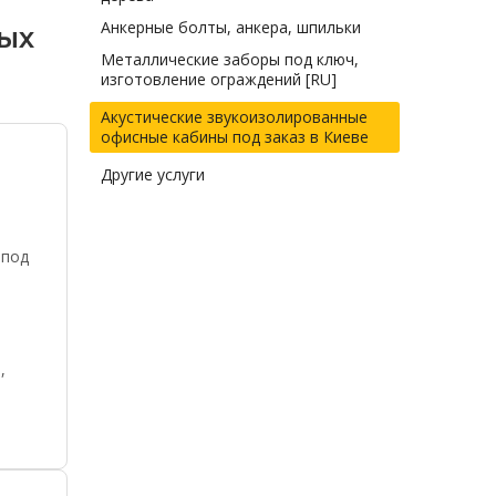
Анкерные болты, анкера, шпильки
ных
Металлические заборы под ключ,
изготовление ограждений [RU]
Акустические звукоизолированные
офисные кабины под заказ в Киеве
Другие услуги
 под
,