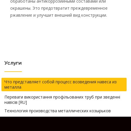
обработаны антикоррозийными составами или
окрашены. Это предотвратит преждевременное
ржавление и улучшит внешний вид конструкции.
Услуги
Что представляет собой процесс возведения навеса из
металла
Переваги використання профільованих труб при зведенні
навісів [RU]
Технология производства металлических козырьков