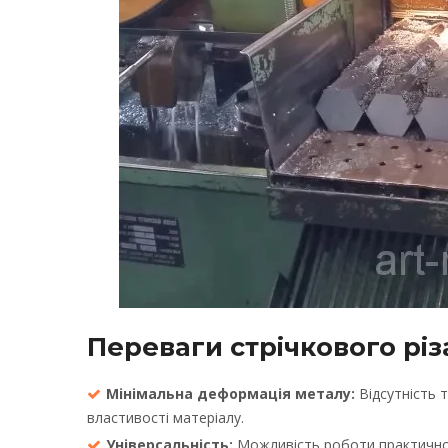
Переваги стрічкового різ
Мінімальна деформація металу:
Відсутність 
властивості матеріалу.
Універсальність:
Можливість роботи практично з 