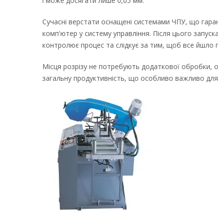
і може досягати лише 0,05 мм.
Сучасні верстати оснащені системами ЧПУ, що гара
комп'ютер у систему управління. Після цього запус
контролює процес та слідкує за тим, щоб все йшло 
Місця розрізу не потребують додаткової обробки, о
загальну продуктивність, що особливо важливо для