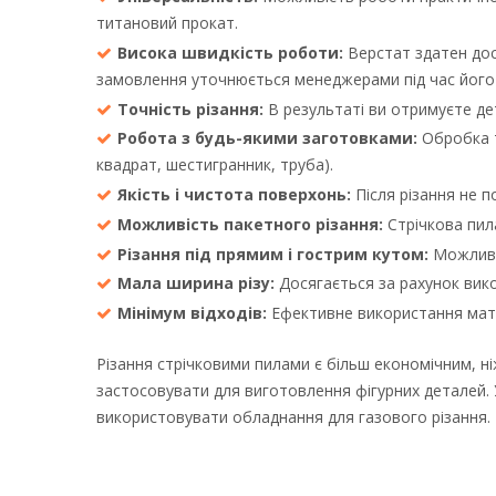
титановий прокат.
Висока швидкість роботи:
Верстат здатен дос
замовлення уточнюється менеджерами під час йог
Точність різання:
В результаті ви отримуєте де
Робота з будь-якими заготовками:
Обробка т
квадрат, шестигранник, труба).
Якість і чистота поверхонь:
Після різання не 
Можливість пакетного різання:
Стрічкова пил
Різання під прямим і гострим кутом:
Можливіс
Мала ширина різу:
Досягається за рахунок вик
Мінімум відходів:
Ефективне використання матер
Різання стрічковими пилами є більш економічним, н
застосовувати для виготовлення фігурних деталей. 
використовувати обладнання для газового різання.