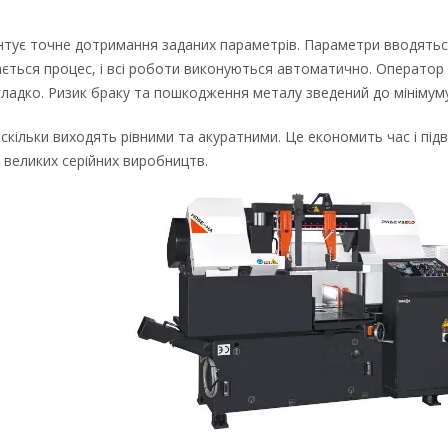
нтує точне дотримання заданих параметрів. Параметри вводятьс
кається процес, і всі роботи виконуються автоматично. Оператор
гладко. Ризик браку та пошкодження металу зведений до мінімуму
скільки виходять рівними та акуратними. Це економить час і під
 великих серійних виробництв.