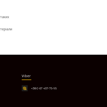
 таких
теріали
Viber
+380 67 457-75-95