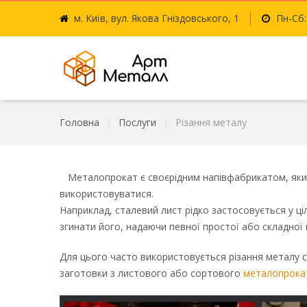
м. Київ, вул. Якова Гніздовського, 1
Пн-Сб:
Головна
Послуги
Різання металу
Металопрокат є своєрідним напівфабрикатом, який 
використовуватися.
Наприклад, сталевий лист рідко застосовується у ці
згинати його, надаючи певної простої або складної
Для цього часто використовується різання металу 
заготовки з листового або сортового
металопрока