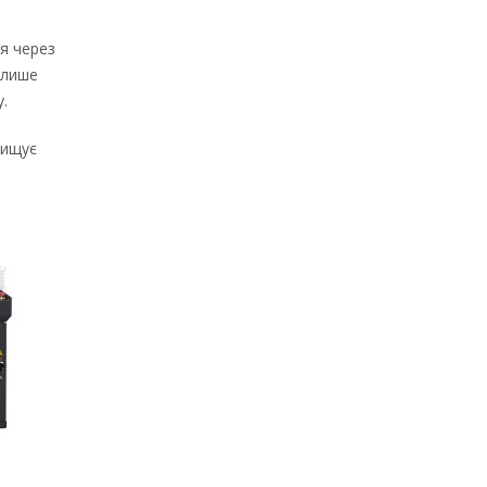
я через
 лише
.
вищує