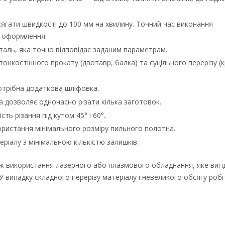
ягати швидкості до 100 мм на хвилину. Точний час виконання
о оформлення.
таль, яка точно відповідає заданим параметрам.
онкостінного прокату (двотавр, балка) та суцільного перерізу (к
потрібна додаткова шліфовка.
а дозволяє одночасно різати кілька заготовок.
ть різання під кутом 45° і 60°.
ористання мінімального розміру пильного полотна.
іалу з мінімальною кількістю залишків.
іж використання лазерного або плазмового обладнання, яке вигі
У випадку складного перерізу матеріалу і невеликого обсягу роб