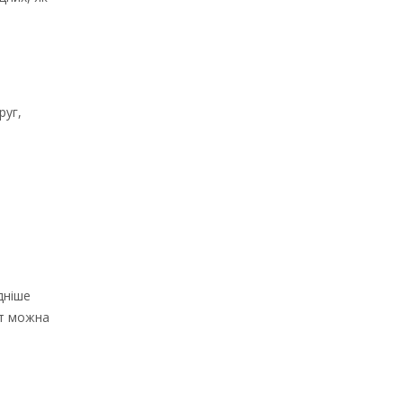
руг,
дніше
іт можна