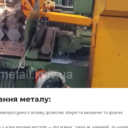
ання металу:
температурного впливу дозволяє зберегти механічні та фізичні
усіма видами металів — від м'яких, таких як алюміній, до надмі