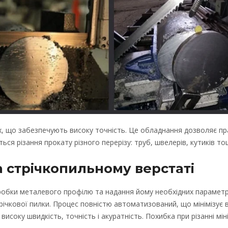
х, що забезпечують високу точність. Це обладнання дозволяє п
ся різання прокату різного перерізу: труб, швелерів, кутиків то
а стрічкопильному верстаті
обки металевого профілю та надання йому необхідних параметр
ічкової пилки. Процес повністю автоматизований, що мінімізує 
исоку швидкість, точність і акуратність. Похибка при різанні мін