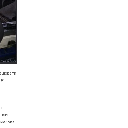
рацювати
що.
ів.
вплив
імальна,