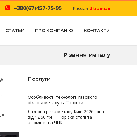
+380(67)457-75-95
Russian
Ukrainian
СТАТЬИ
ПРО КОМПАНІЮ
КОНТАКТИ
Різання металу
де
Послуги
,
Особливості технології газового
різання металу та її плюси
Лазерна різка металу Київ 2026: ціна
ні
від 12.50 грн | Порізка сталі та
алюмінію на ЧПК