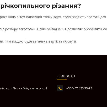
трічкопильного різання?
ростішою з технологічної точки зору, тому вартість послуги для
від розміру заготовки. Наше обладнання дозволяє обробляти ма
ів, тим вищою буде загальна вартість послуги.
ТЕЛЕФОН
Київ, вул. Якова Гніздовського, 1
+380 67 457-75-95