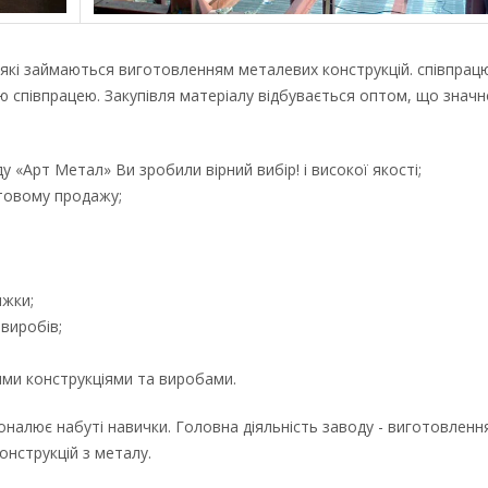
й, які займаються виготовленням металевих конструкцій. співпрац
ою співпрацею. Закупівля матеріалу відбувається оптом, що значн
 «Арт Метал» Ви зробили вірний вибір! і високої якості;
оптовому продажу;
ижки;
виробів;
вими конструкціями та виробами.
налює набуті навички. Головна діяльність заводу - виготовленн
онструкцій з металу.