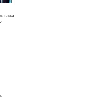
ює тільки
о
я,