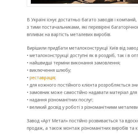
В Україні існує достатньо багато заводів і компані
з тими постачальниками, які перевірені багаторічн
впливає на вартість металевих виробів.
Вирішили придбати металоконструкції Київ від заводу
• металоконструкції доступні як в роздріб, так і в 
• найшвидші терміни виконання замовлення;
• виключення шлюбу;
•
реставрація
;
• для кожного постійного клієнта розробляється зн
• замовник може самостійно надавати матеріал для 
• надання різноманітних послуг;
• великий досвід у роботі з різноманітними метале
Завод «Арт Метал» постійно розвивається та вдоско
продаж, а також монтаж різноманітних виробів та к