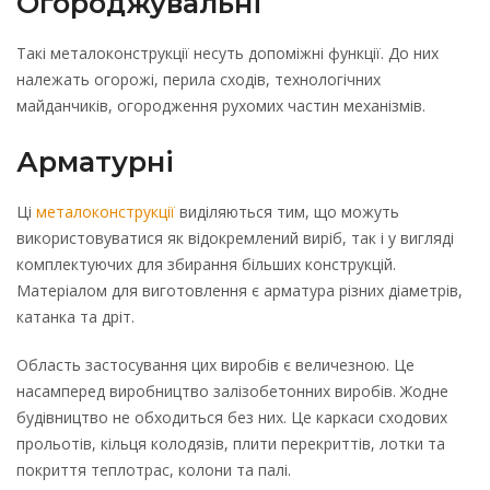
Огороджувальні
Такі металоконструкції несуть допоміжні функції. До них
належать огорожі, перила сходів, технологічних
майданчиків, огородження рухомих частин механізмів.
Арматурні
Ці
металоконструкції
виділяються тим, що можуть
використовуватися як відокремлений виріб, так і у вигляді
комплектуючих для збирання більших конструкцій.
Матеріалом для виготовлення є арматура різних діаметрів,
катанка та дріт.
Область застосування цих виробів є величезною. Це
насамперед виробництво залізобетонних виробів. Жодне
будівництво не обходиться без них. Це каркаси сходових
прольотів, кільця колодязів, плити перекриттів, лотки та
покриття теплотрас, колони та палі.