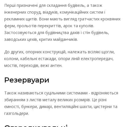
Перші призначені для складання будівель, а також
інженерних споруд, віадуків, комунікаційних систем і
рекламних щитів. Вони мають вигляд гратчастих кроквяних
ферм, прольотів перекриттів, арок та куполів.
Застосовуються для будівництва дахів і стін будівель,
заводських цехів, критих майданчиків.
До других, опорних конструкцій, належать всілякі щогли,
колони, кабельні естакади, опори ліній електропередач,
мостів, переходів, вежі антен.
Резервуари
Також називаються суцільними системами - відрізняються
збиранням з листів металу великих розмірів. Це різні
ємності, бункери, димарі, вентиляційні шахти, цистерни та
газгольдери.