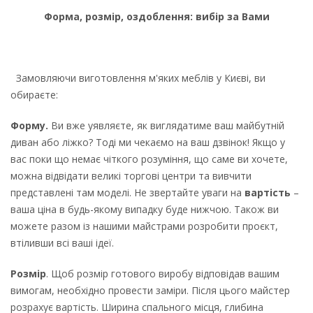
Форма, розмір, оздоблення: вибір за Вами
Замовляючи виготовлення м'яких меблів у Києві, ви
обираєте:
Форму.
Ви вже уявляєте, як виглядатиме ваш майбутній
диван або ліжко? Тоді ми чекаємо на ваш дзвінок! Якщо у
вас поки що немає чіткого розуміння, що саме ви хочете,
можна відвідати великі торгові центри та вивчити
представлені там моделі. Не звертайте уваги на
вартість
–
ваша ціна в будь-якому випадку буде нижчою. Також ви
можете разом із нашими майстрами розробити проєкт,
втіливши всі ваші ідеї.
Розмір
. Щоб розмір готового виробу відповідав вашим
вимогам, необхідно провести заміри. Після цього майстер
розрахує вартість. Ширина спального місця, глибина