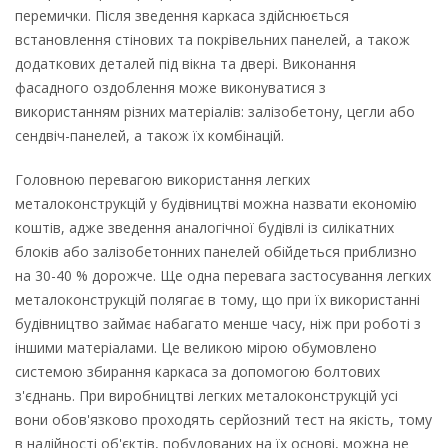
перемички. Після зведення каркаса здійснюється
встановлення стінових та покрівельних панелей, а також
додаткових деталей під вікна та двері. Виконання
фасадного оздоблення може виконуватися з
використанням різних матеріалів: залізобетону, цегли або
сендвіч-панелей, а також їх комбінацій.
Головною перевагою використання легких
металоконструкцій у будівництві можна назвати економію
коштів, адже зведення аналогічної будівлі із силікатних
блоків або залізобетонних панелей обійдеться приблизно
на 30-40 % дорожче. Ще одна перевага застосування легких
металоконструкцій полягає в тому, що при їх використанні
будівництво займає набагато менше часу, ніж при роботі з
іншими матеріалами. Це великою мірою обумовлено
системою збирання каркаса за допомогою болтових
з'єднань. При виробництві легких металоконструкцій усі
вони обов'язково проходять серйозний тест на якість, тому
в надійності об'єктів, побудованих на їх основі, можна не