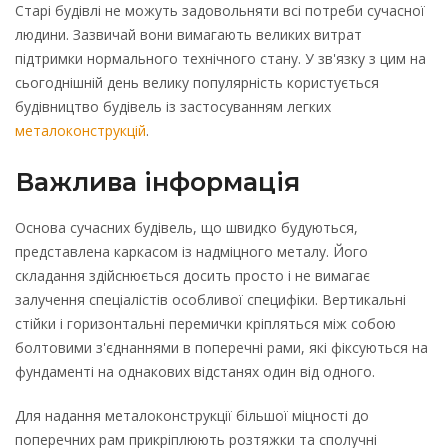
Старі будівлі не можуть задовольняти всі потреби сучасної
людини. Зазвичай вони вимагають великих витрат
підтримки нормального технічного стану. У зв'язку з цим на
сьогоднішній день велику популярність користується
будівництво будівель із застосуванням легких
металоконструкцій
.
Важлива інформація
Основа сучасних будівель, що швидко будуються,
представлена ​​каркасом із надміцного металу. Його
складання здійснюється досить просто і не вимагає
залучення спеціалістів особливої ​​специфіки. Вертикальні
стійки і горизонтальні перемички кріпляться між собою
болтовими з'єднаннями в поперечні рами, які фіксуються на
фундаменті на однакових відстанях один від одного.
Для надання металоконструкції більшої міцності до
поперечних рам прикріплюють розтяжки та сполучні