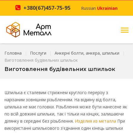
+380(67)457-75-95
Russian
Ukrainian
Головна
Послуги
Анкерні болти, анкера, шпильки
Виготовлення будівельних шпильок
Виготовлення будівельних шпильок
Шпилька є сталевим стрижнем круглого перерізу з
нарізаним зовнішнім різьбленням. На відміну від болта,
шпилька не має головки. Різьблення може бути нанесене як
по всій довжині шпильки, так і тільки на кінцях, залишаючи
ділянку в середині без різьблення.
Изделия из металла
При
використанні шпилькового з'єднання один кінець шпильки