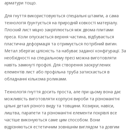
арматури тощо.
Для гнуття використовуються спеціальні штампи, а сама
технологія ґрунтується на природній ковкості матеріалу.
Плоский лист міцно закріплюється між двома плитами
преса. Коли опускається верхня частина, відбувається
пластична деформація та отримується потрібний вигин.
Метал зберігає цілісність та набуває заданої конфігурації. За
необхідності на спеціальному пресі можна виготовляти
навіть замкнуті профілі. Для створення заокруглених
елементів лист або профільна труба затискається в
обладнанні кількома роликами.
Технологія гнуття досить проста, але при цьому вона дає
можливість виготовляти корпусні вироби та різноманітні
цільні деталі різного виду та товщини. Козирки, навіси,
лиштва, парапети та різноманітні елементи покрівлі все
частіше виконуються саме цим способом. Вони
відрізняються естетичним зовнішнім виглядом та довгим